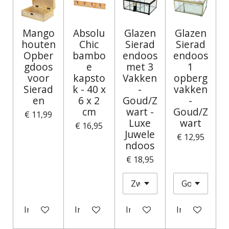
Mango
Absolu
Glazen
Glazen
houten
Chic
Sierad
Sierad
Opber
bambo
endoos
endoos
gdoos
e
met 3
1
voor
kapsto
Vakken
opberg
Sierad
k - 40 x
-
vakken
en
6 x 2
Goud/Z
-
cm
wart -
Goud/Z
€ 11,99
Luxe
wart
€ 16,95
Juwele
€ 12,95
ndoos
€ 18,95
In winkelwagen
In winkelwagen
In winkelwagen
In winkelwag