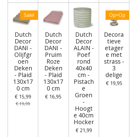
Sale!
Op=Op
Dutch
Dutch
Dutch
Decora
Decor
Decor
Decor
tieve
DANI -
DANI -
ALAIN -
etager
Olijfgr
Pruim
Poef
e met
oen
Roze
rond
strass -
Deken
Deken
40x40
3
- Plaid
- Plaid
cm -
delige
130x17
130x17
Pistach
€ 19,95
0 cm
0 cm
e
Groen
€ 15,99
€ 16,95
-
€ 19,95
Hoogt
e 40cm
Hocker
€ 21,99