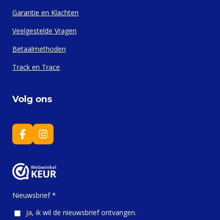
Garantie en Klachten
Veelgestelde Vragen
Betaalmethoden
Track en Trace
Volg ons
F
I
a
n
c
s
e
t
b
a
o
g
o
r
Nieuwsbrief *
k
a
m
Ja, ik wil de nieuwsbrief ontvangen.