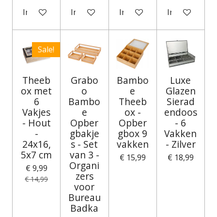
In winkelwagen
In winkelwagen
In winkelwagen
In winkelwag
Sale!
Theeb
Grabo
Bambo
Luxe
ox met
o
e
Glazen
6
Bambo
Theeb
Sierad
Vakjes
e
ox -
endoos
- Hout
Opber
Opber
- 6
-
gbakje
gbox 9
Vakken
24x16,
s - Set
vakken
- Zilver
5x7 cm
van 3 -
€ 15,99
€ 18,99
Organi
€ 9,99
zers
€ 14,99
voor
Bureau
Badka