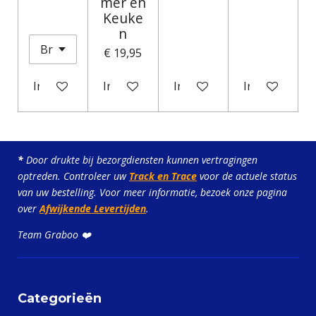
mer en
Keuke
n
€ 19,95
In winkelwagen
In winkelwagen
In winkelwagen
In winkelwag
*
Door drukte bij bezorgdiensten kunnen vertragingen
optreden. Controleer uw
Track en Trace
voor de actuele status
van uw bestelling. Voor meer informatie, bezoek onze pagina
over
Afwijkende Levertijden
.
Team Graboo ❤️
Categorieën