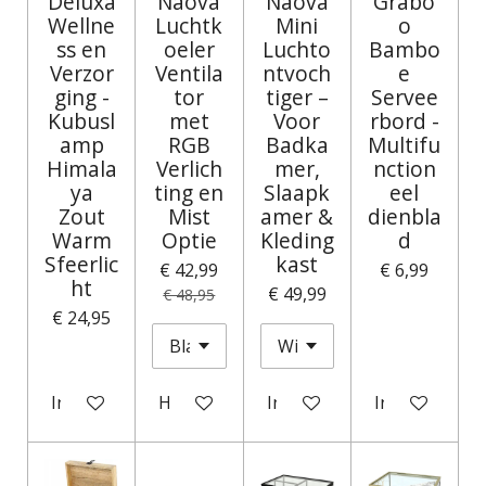
Deluxa
Naova
Naova
Grabo
Wellne
Luchtk
Mini
o
ss en
oeler
Luchto
Bambo
Verzor
Ventila
ntvoch
e
ging -
tor
tiger –
Servee
Kubusl
met
Voor
rbord -
amp
RGB
Badka
Multifu
Himala
Verlich
mer,
nction
ya
ting en
Slaapk
eel
Zout
Mist
amer &
dienbla
Warm
Optie
Kleding
d
Sfeerlic
kast
€ 42,99
€ 6,99
ht
€ 49,99
€ 48,95
€ 24,95
In winkelwagen
Houd mij op de hoogte
In winkelwagen
In winkelwag