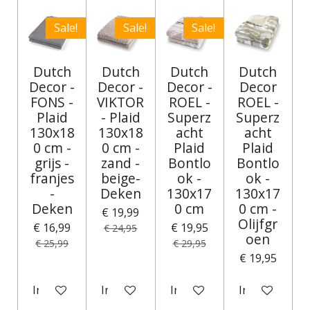
Sale!
Sale!
Sale!
Dutch
Dutch
Dutch
Dutch
Decor -
Decor -
Decor -
Decor
FONS -
VIKTOR
ROEL -
ROEL -
Plaid
- Plaid
Superz
Superz
130x18
130x18
acht
acht
0 cm -
0 cm -
Plaid
Plaid
grijs -
zand -
Bontlo
Bontlo
franjes
beige-
ok -
ok -
-
Deken
130x17
130x17
Deken
0 cm
0 cm -
€ 19,99
Olijfgr
€ 16,99
€ 19,95
€ 24,95
oen
€ 25,99
€ 29,95
€ 19,95
In winkelwagen
In winkelwagen
In winkelwagen
In winkelwag