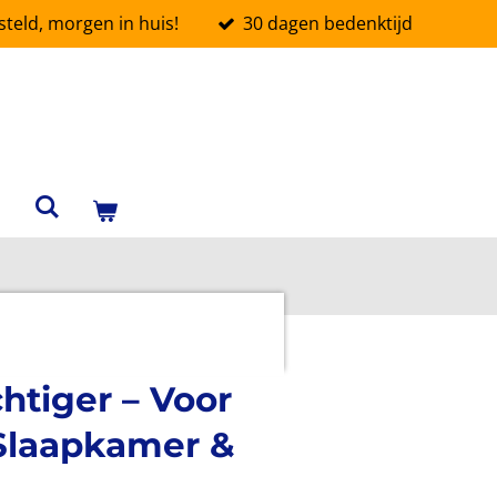
teld, morgen in huis!
30 dagen bedenktijd
htiger – Voor
Slaapkamer &