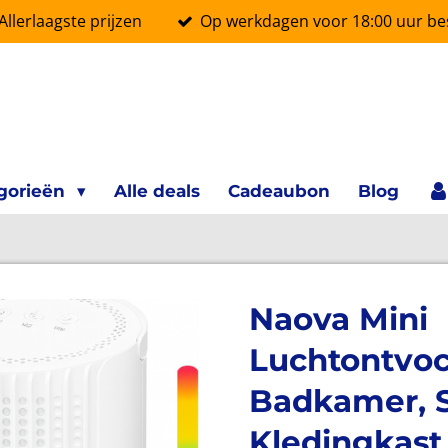
Allerlaagste prijzen
Op werkdagen voor 18:00 uur bes
gorieën
Alle deals
Cadeaubon
Blog
Naova Mini
Luchtontvoc
Badkamer, 
Kledingkast