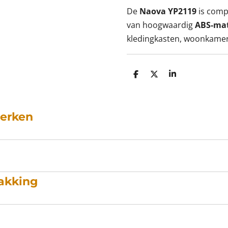
De
Naova YP2119
is comp
van hoogwaardig
ABS-mat
kledingkasten, woonkamer
D
D
S
e
e
h
l
e
a
e
l
r
n
e
merken
akking