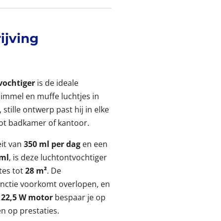
ijving
vochtiger
is de ideale
himmel en muffe luchtjes in
stille ontwerp past hij in elke
ot badkamer of kantoor.
eit van
350 ml per dag
en een
 ml
, is deze luchtontvochtiger
tes tot
28 m²
. De
unctie voorkomt overlopen, en
 22,5 W motor
bespaar je op
n op prestaties.