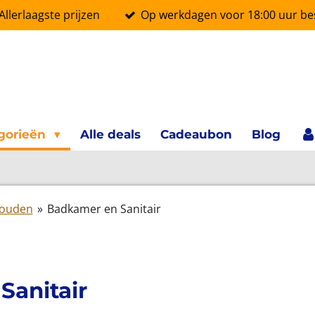
Allerlaagste prijzen
Op werkdagen voor 18:00 uur bes
gorieën
Alle deals
Cadeaubon
Blog
houden
»
Badkamer en Sanitair
Sanitair