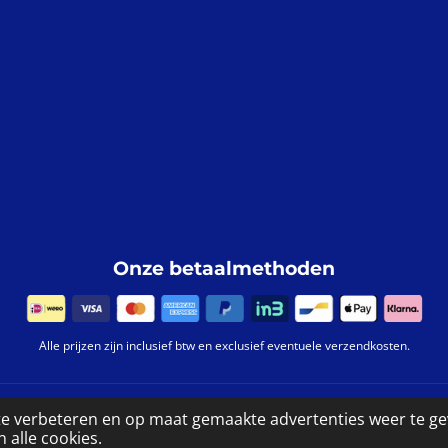
Onze betaalmethoden
Alle prijzen zijn inclusief btw en exclusief eventuele verzendkosten.
chten voorbehouden.
te verbeteren en op maat gemaakte advertenties weer te g
 alle cookies.