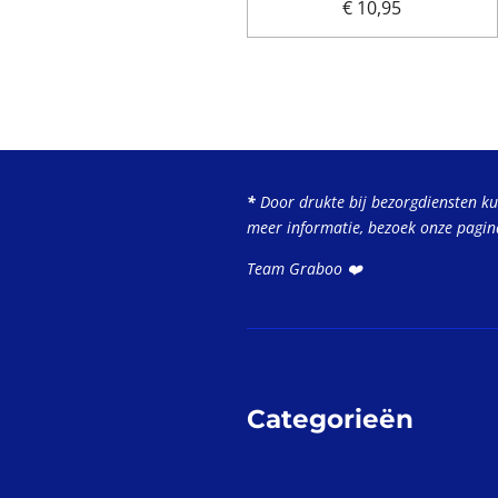
€ 10,95
*
Door drukte bij bezorgdiensten k
meer informatie, bezoek onze pagi
Team Graboo ❤️
Categorieën