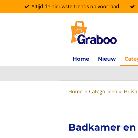
Altijd de nieuwste trends op voorraad
Ga
direct
naar
de
hoofdinhoud
Home
Nieuw
Cate
Home
»
Categorieën
»
Huis
Badkamer en 