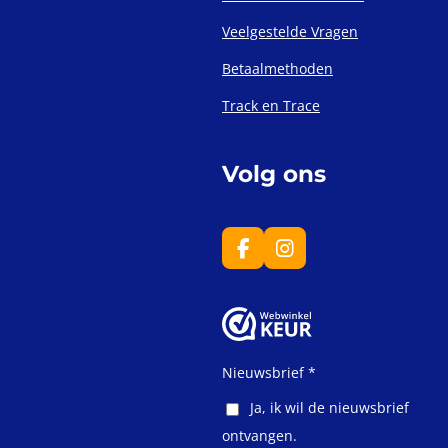
Veelgestelde Vragen
Betaalmethoden
Track en Trace
Volg ons
F
I
a
n
c
s
e
t
b
a
o
g
o
r
Nieuwsbrief *
k
a
m
Ja, ik wil de nieuwsbrief
ontvangen.