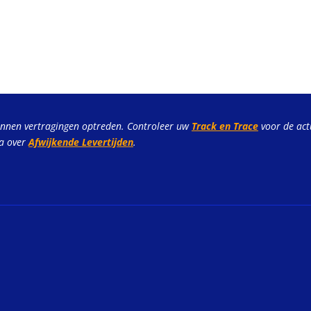
unnen vertragingen optreden. Controleer uw
Track en Trace
voor de act
na over
Afwijkende Levertijden
.