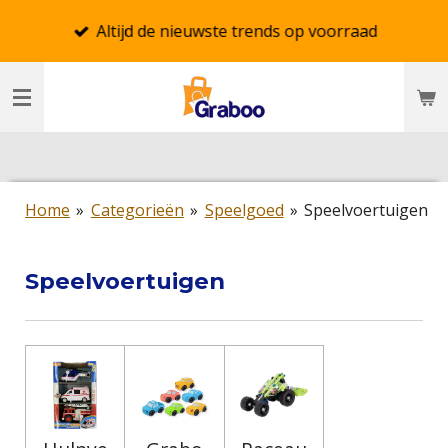
Ga
Altijd de nieuwste trends op voorraad
direct
naar
de
hoofdinhoud
Home
»
Categorieën
»
Speelgoed
»
Speelvoertuigen
Speelvoertuigen