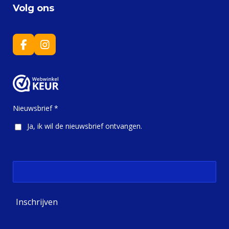
Volg ons
F
I
a
n
c
s
e
t
b
a
o
g
o
r
Nieuwsbrief *
k
a
m
Ja, ik wil de nieuwsbrief ontvangen.
Inschrijven