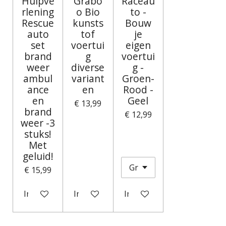
Hulpve
Grabo
Raceau
rlening
o Bio
to -
Rescue
kunsts
Bouw
auto
tof
je
set
voertui
eigen
brand
g
voertui
weer
diverse
g -
ambul
variant
Groen-
ance
en
Rood -
en
Geel
€ 13,99
brand
€ 12,99
weer -3
stuks!
Met
geluid!
€ 15,99
In winkelwagen
In winkelwagen
In winkelwagen