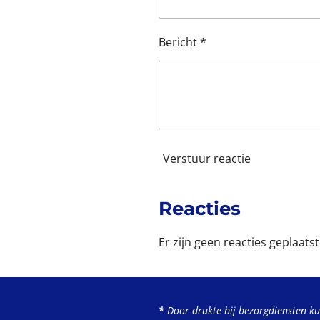
r
r
Bericht *
e
n
Verstuur reactie
Reacties
Er zijn geen reacties geplaatst
*
Door drukte bij bezorgdiensten k