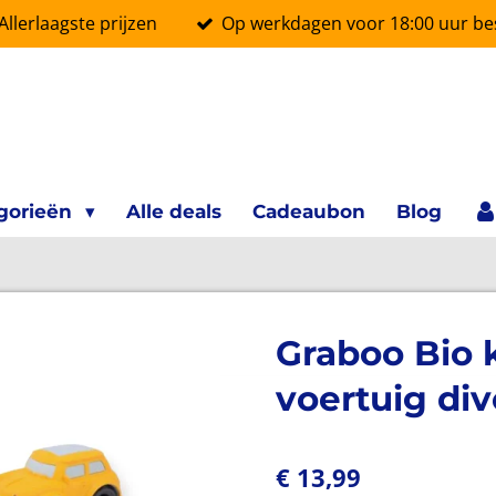
Allerlaagste prijzen
Op werkdagen voor 18:00 uur bes
gorieën
Alle deals
Cadeaubon
Blog
Graboo Bio 
voertuig div
€ 13,99