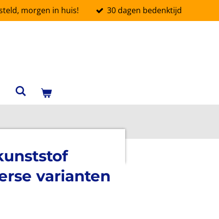
teld, morgen in huis!
30 dagen bedenktijd
kunststof
erse varianten