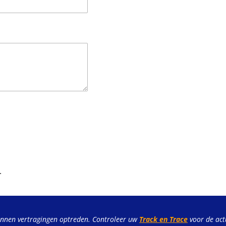
.
unnen vertragingen optreden. Controleer uw
Track en Trace
voor de act