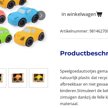
In winkelwagen
Artikelnummer:
98146270
Productbeschr
Speelgoedautootjes gemaa
natuurlijk plastic dat recy
afbreekbaar en niet gevaarl
kinderen.Stimuleert de be
zintuigen dankzij de felle 
materiaal.