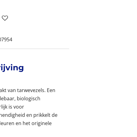
07954
ijving
kt van tarwevezels. Een
clebaar, biologisch
ijk is voor
hendigheid en prikkelt de
kleuren en het originele