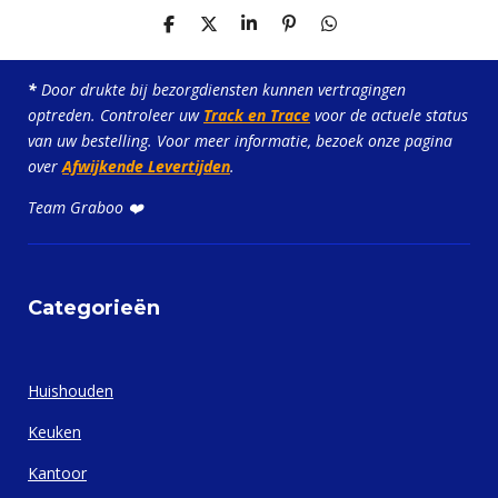
D
D
S
P
D
e
e
h
i
e
l
e
a
n
l
e
l
r
n
e
*
Door drukte bij bezorgdiensten kunnen vertragingen
n
e
e
n
optreden. Controleer uw
Track en Trace
voor de actuele status
n
van uw bestelling. Voor meer informatie, bezoek onze pagina
over
Afwijkende Levertijden
.
Team Graboo ❤️
Categorieën
Huishouden
Keuken
Kantoor