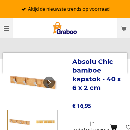
Ga
Altijd de nieuwste trends op voorraad
direct
naar
de
hoofdinhoud
Absolu Chic
bamboe
kapstok - 40 x
6 x 2 cm
€ 16,95
In