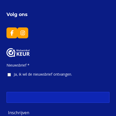
Volg ons
F
I
a
n
c
s
e
t
b
a
o
g
o
r
Nieuwsbrief *
k
a
m
Ja, ik wil de nieuwsbrief ontvangen.
Inschrijven