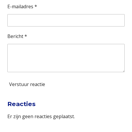
s
E-mailadres *
t
e
r
Bericht *
r
e
n
Verstuur reactie
Reacties
Er zijn geen reacties geplaatst.