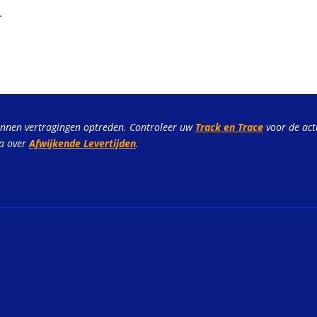
.
unnen vertragingen optreden. Controleer uw
Track en Trace
voor de act
na over
Afwijkende Levertijden
.