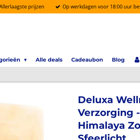
Allerlaagste prijzen
Op werkdagen voor 18:00 uur bes
gorieën
Alle deals
Cadeaubon
Blog
Deluxa Well
Verzorging 
Himalaya Z
Sfeerlicht