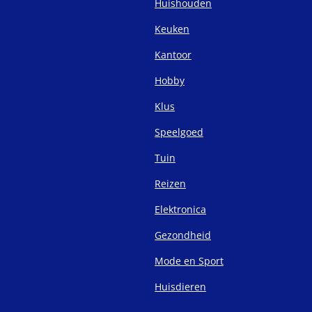
Huishouden
Keuken
Kantoor
Hobby
Klus
Speelgoed
Tuin
Reizen
Elektronica
Gezondheid
Mode en Sport
Huisdieren