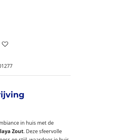
01277
ijving
mbiance in huis met de
laya Zout
. Deze sfeervolle
ss en stijl, waardoor je huis