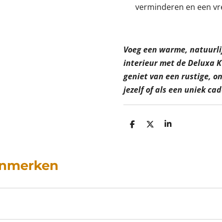
verminderen en een vre
Voeg een warme, natuurlij
interieur met de Deluxa 
geniet van een rustige, o
jezelf of als een uniek ca
D
D
S
e
e
h
l
e
a
e
l
r
n
e
enmerken