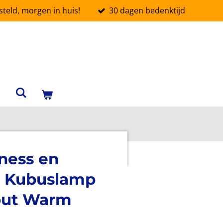
teld, morgen in huis!
30 dagen bedenktijd
ness en
- Kubuslamp
out Warm