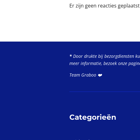
r
Er zijn geen reacties geplaatst
e
n
*
Door drukte bij bezorgdiensten k
meer informatie, bezoek onze pagi
Team Graboo ❤️
Categorieën