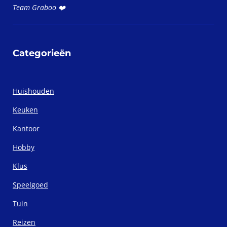
Team Graboo ❤️
Categorieën
Huishouden
Keuken
Kantoor
Hobby
Klus
Speelgoed
Tuin
Reizen