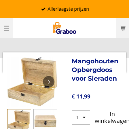
Ga
Allerlaagste prijzen
direct
naar
de
hoofdinhoud
Mangohouten
Opbergdoos
voor Sieraden
€ 11,99
In
winkelwage