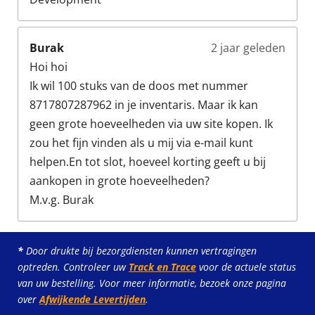
Burak
2 jaar geleden
Hoi hoi
Ik wil 100 stuks van de doos met nummer
8717807287962 in je inventaris. Maar ik kan
geen grote hoeveelheden via uw site kopen. Ik
zou het fijn vinden als u mij via e-mail kunt
helpen.En tot slot, hoeveel korting geeft u bij
aankopen in grote hoeveelheden?
M.v.g. Burak
*
Door drukte bij bezorgdiensten kunnen vertragingen
optreden. Controleer uw
Track en Trace
voor de actuele status
van uw bestelling. Voor meer informatie, bezoek onze pagina
over
Afwijkende Levertijden
.