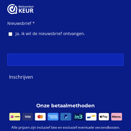
c
s
e
t
b
a
o
g
o
r
Nieuwsbrief *
k
a
m
Ja, ik wil de nieuwsbrief ontvangen.
Inschrijven
Onze betaalmethoden
Alle prijzen zijn inclusief btw en exclusief eventuele verzendkosten.