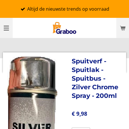
Ga
Altijd de nieuwste trends op voorraad
direct
naar
de
hoofdinhoud
Spuitverf -
Spuitlak -
Spuitbus -
Zilver Chrome
Spray - 200ml
€ 9,98