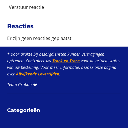
6
Verstuur reactie
6
7
s
Reacties
t
Er zijn geen reacties geplaatst.
e
r
r
*
Door drukte bij bezorgdiensten kunnen vertragingen
optreden. Controleer uw
Track en Trace
voor de actuele status
e
van uw bestelling. Voor meer informatie, bezoek onze pagina
n
over
Afwijkende Levertijden
.
Team Graboo ❤️
Categorieën