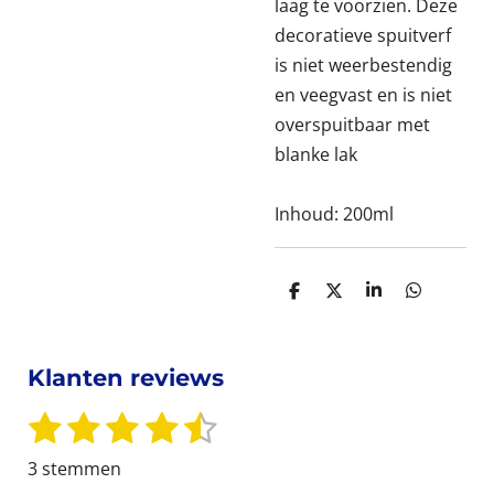
laag te voorzien. Deze
decoratieve spuitverf
is niet weerbestendig
en veegvast en is niet
overspuitbaar met
blanke lak
Inhoud: 200ml
D
D
S
D
e
e
h
e
l
e
a
l
e
l
r
e
n
e
n
Klanten reviews
1
2
3
4
5
S
R
t
s
s
s
s
s
a
3 stemmen
e
t