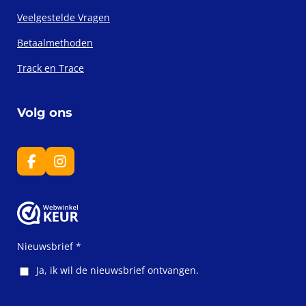
Veelgestelde Vragen
Betaalmethoden
Track en Trace
Volg ons
F
I
a
n
c
s
e
t
b
a
o
g
o
r
Nieuwsbrief *
k
a
m
Ja, ik wil de nieuwsbrief ontvangen.