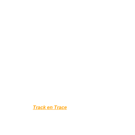
. Controleer uw
Track en Trace
voor de actuele status van uw b