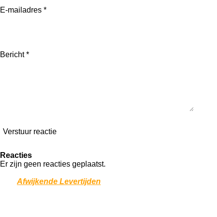
r
n
n
n
n
E-mailadres *
e
n
Bericht *
Verstuur reactie
Reacties
Er zijn geen reacties geplaatst.
*
Door drukte bij bezorgdiensten kunnen vertragingen optreden
over
Afwijkende Levertijden
.
Team Graboo ❤️