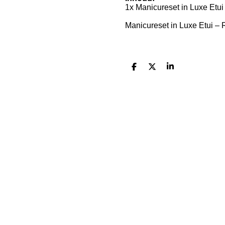
1x Manicureset in Luxe Etui
Manicureset in Luxe Etui –
D
D
S
e
e
h
l
e
a
e
l
r
n
e