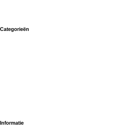
Categorieën
Huishouden
Keuken
Kantoor
Hobby
Klus
Speelgoed
Tuin
Reizen
Elektronica
Gezondheid
Mode en Sport
Huisdieren
Informatie
Over ons
Algemene Voorwaarden