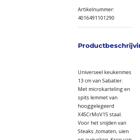
Artikelnummer:
4016491101290
Productbeschrijv
Universeel keukenmes
13 cm van Sabatier.
Met microkarteling en
spits lemmet van
hooggelegeerd
X45CrMoV15 staal.
Voor het snijden van
Steaks ,tomaten, uien
en augurken. Krop van