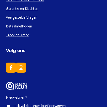
Garantie en Klachten
Veelgestelde Vragen
Betaalmethoden
Track en Trace
Volg ons
F
I
a
n
c
s
e
t
b
a
o
g
o
r
Nieuwsbrief *
k
a
m
Ja, ik wil de nieuwsbrief ontvangen.