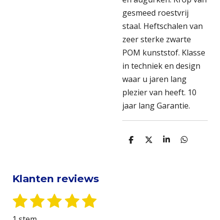
gesmeed roestvrij
staal. Heftschalen van
zeer sterke zwarte
POM kunststof. Klasse
in techniek en design
waar u jaren lang
plezier van heeft. 10
jaar lang Garantie.
D
D
S
D
e
e
h
e
l
e
a
l
e
l
r
e
n
e
n
Klanten reviews
1
2
3
4
5
S
R
t
s
s
s
s
s
a
1 stem
e