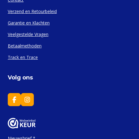
Verzend en Retourbeleid
Garantie en Klachten
Veelgestelde Vragen
Betaalmethoden
Track en Trace
Volg ons
F
I
a
n
c
s
e
t
b
a
o
g
o
r
Nieuwsbrief *