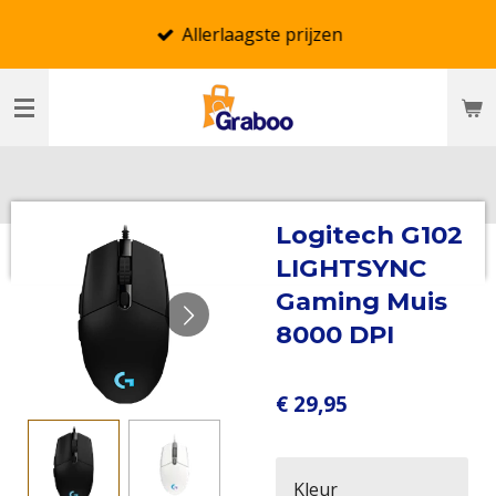
Ga
Allerlaagste prijzen
direct
naar
de
hoofdinhoud
Logitech G102
LIGHTSYNC
Gaming Muis
8000 DPI
€ 29,95
Kleur