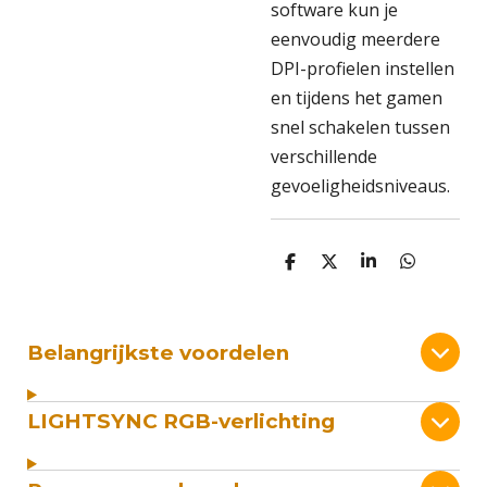
software kun je
eenvoudig meerdere
DPI-profielen instellen
en tijdens het gamen
snel schakelen tussen
verschillende
gevoeligheidsniveaus.
D
D
S
D
e
e
h
e
l
e
a
l
e
l
r
e
n
e
n
Belangrijkste voordelen
LIGHTSYNC RGB-verlichting