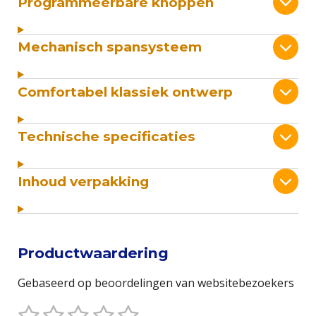
Programmeerbare knoppen
Mechanisch spansysteem
Comfortabel klassiek ontwerp
Technische specificaties
Inhoud verpakking
Productwaardering
Gebaseerd op beoordelingen van websitebezoekers
1
2
3
4
5
S
R