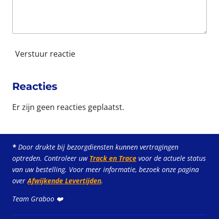
Verstuur reactie
Reacties
Er zijn geen reacties geplaatst.
*
Door drukte bij bezorgdiensten kunnen vertragingen
optreden. Controleer uw
Track en Trace
voor de actuele status
van uw bestelling. Voor meer informatie, bezoek onze pagina
over
Afwijkende Levertijden
.
Team Graboo ❤️