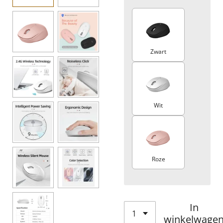
Zwart
Wit
Roze
In
winkelwage