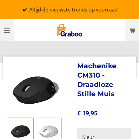
Ga
Altijd de nieuwste trends op voorraad
direct
naar
de
hoofdinhoud
Machenike
CM310 -
Draadloze
Stille Muis
€ 19,95
Kleur