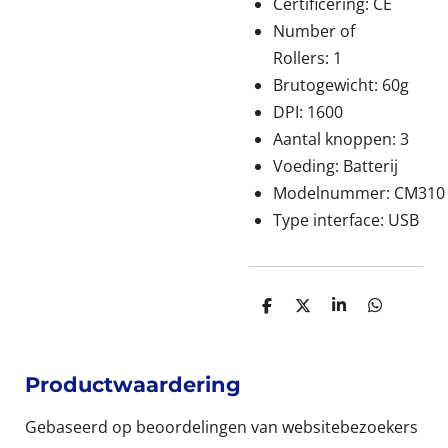
Certificering:
CE
Number of
Rollers:
1
Brutogewicht:
60g
DPI:
1600
Aantal knoppen:
3
Voeding:
Batterij
Modelnummer:
CM310
Type interface:
USB
D
D
S
D
e
e
h
e
l
e
a
l
e
l
r
e
n
e
n
Productwaardering
Gebaseerd op beoordelingen van websitebezoekers