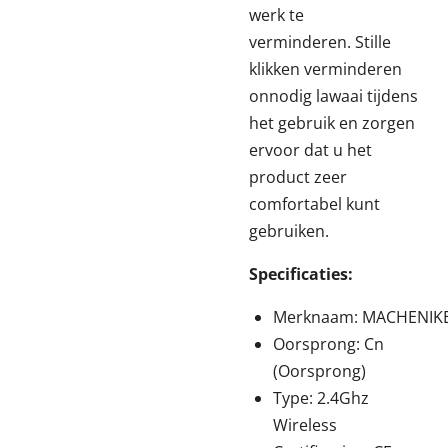
werk te
verminderen.
Stille
klikken verminderen
onnodig
lawaai
tijdens
het gebruik en zorgen
ervoor dat u het
product zeer
comfortabel kunt
gebruiken.
Specificaties:
Merknaam:
MACHENIK
Oorsprong:
Cn
(Oorsprong)
Type:
2.4Ghz
Wireless