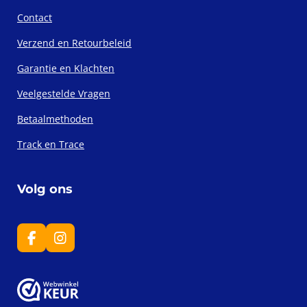
Contact
Verzend en Retourbeleid
Garantie en Klachten
Veelgestelde Vragen
Betaalmethoden
Track en Trace
Volg ons
F
I
a
n
c
s
e
t
b
a