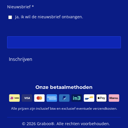
o
g
o
r
Nieuwsbrief *
k
a
m
Ja, ik wil de nieuwsbrief ontvangen.
Inschrijven
Onze betaalmethoden
Alle prijzen zijn inclusief btw en exclusief eventuele verzendkosten.
©
2026 Graboo®.
Alle rechten voorbehouden.