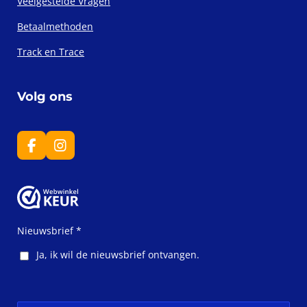
Veelgestelde Vragen
Betaalmethoden
Track en Trace
Volg ons
F
I
a
n
c
s
e
t
b
a
o
g
o
r
Nieuwsbrief *
k
a
m
Ja, ik wil de nieuwsbrief ontvangen.