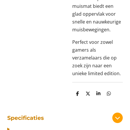
muismat biedt een
glad oppervlak voor
snelle en nauwkeurige
muisbewegingen.
Perfect voor zowel
gamers als
verzamelaars die op
zoek zijn naar een
unieke limited edition.
D
D
S
D
e
e
h
e
l
e
a
l
e
l
r
e
n
e
n
Specificaties