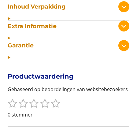
Inhoud Verpakking
Extra Informatie
Garantie
Productwaardering
Gebaseerd op beoordelingen van websitebezoekers
1
2
3
4
5
S
R
t
s
s
s
s
s
a
0 stemmen
e
t
t
t
t
t
t
m
i
m
e
e
e
e
e
n
e