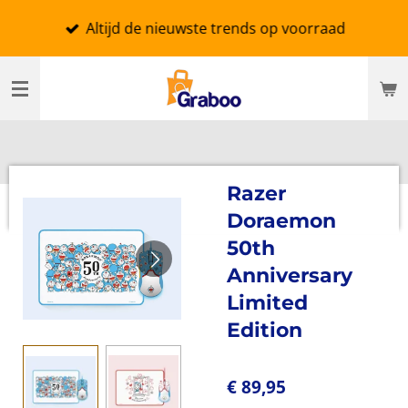
Ga
Altijd de nieuwste trends op voorraad
direct
naar
de
hoofdinhoud
Razer
Doraemon
50th
Anniversary
Limited
Edition
€ 89,95