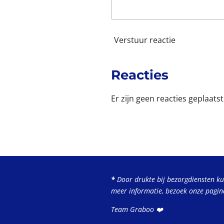
Verstuur reactie
Reacties
Er zijn geen reacties geplaatst
*
Door drukte bij bezorgdiensten k
meer informatie, bezoek onze pagi
Team Graboo ❤️