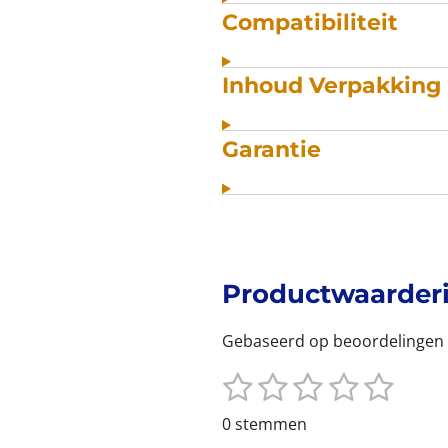
Compatibiliteit
Inhoud Verpakking
Garantie
Productwaarder
Gebaseerd op beoordelingen 
1
2
3
4
5
S
R
t
s
s
s
s
s
a
0 stemmen
e
t
m