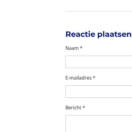
t
t
t
t
t
i
m
e
e
e
e
e
n
e
r
r
r
r
r
n
g
r
r
r
r
:
Reactie plaatsen
e
e
e
e
0
s
n
n
n
n
Naam *
t
e
r
r
E-mailadres *
e
n
Bericht *