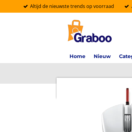
Altijd de nieuwste trends op voorraad
Ga
direct
naar
de
hoofdinhoud
Home
Nieuw
Cate