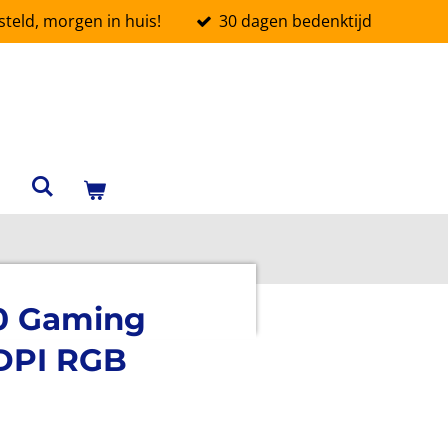
teld, morgen in huis!
30 dagen bedenktijd
0 Gaming
 DPI RGB