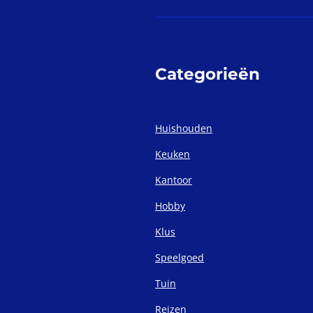
Categorieën
Huishouden
Keuken
Kantoor
Hobby
Klus
Speelgoed
Tuin
Reizen