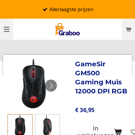
Ga
Allerlaagste prijzen
direct
naar
de
hoofdinhoud
GameSir
GM500
Gaming Muis
12000 DPI RGB
€ 36,95
In