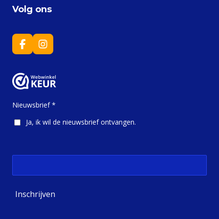
Volg ons
F
I
a
n
c
s
e
t
b
a
o
g
o
r
Nieuwsbrief *
k
a
m
Ja, ik wil de nieuwsbrief ontvangen.
Inschrijven