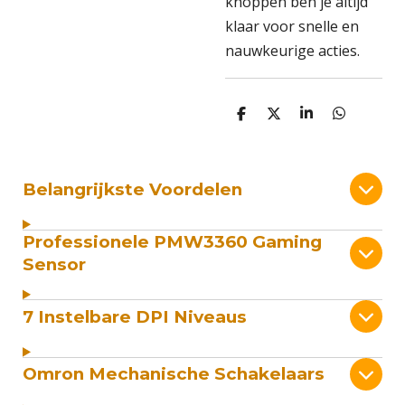
knoppen ben je altijd
klaar voor snelle en
nauwkeurige acties.
D
D
S
D
e
e
h
e
l
e
a
l
e
l
r
e
n
e
n
Belangrijkste Voordelen
Professionele PMW3360 Gaming
Sensor
7 Instelbare DPI Niveaus
Omron Mechanische Schakelaars