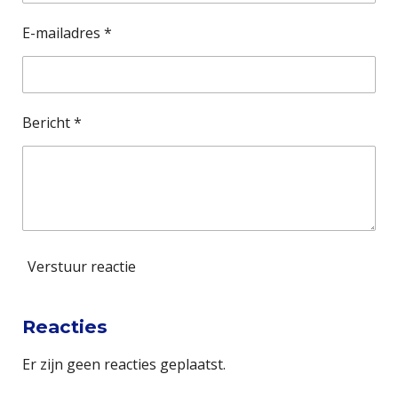
t
e
E-mailadres *
r
r
e
Bericht *
n
Verstuur reactie
Reacties
Er zijn geen reacties geplaatst.