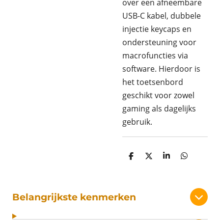
over een afneembare
USB-C kabel, dubbele
injectie keycaps en
ondersteuning voor
macrofuncties via
software. Hierdoor is
het toetsenbord
geschikt voor zowel
gaming als dagelijks
gebruik.
D
D
S
D
e
e
h
e
l
e
a
l
e
l
r
e
n
e
n
Belangrijkste kenmerken