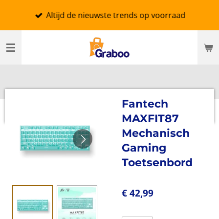
Ga
Altijd de nieuwste trends op voorraad
direct
naar
de
hoofdinhoud
Fantech
MAXFIT87
Mechanisch
Gaming
Toetsenbord
€ 42,99