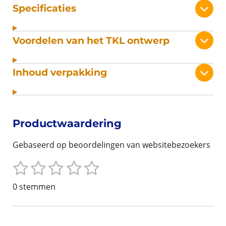
Specificaties
Voordelen van het TKL ontwerp
Inhoud verpakking
Productwaardering
Gebaseerd op beoordelingen van websitebezoekers
1
2
3
4
5
S
R
t
s
s
s
s
s
a
0 stemmen
e
t
t
t
t
t
t
m
i
m
e
e
e
e
e
n
e