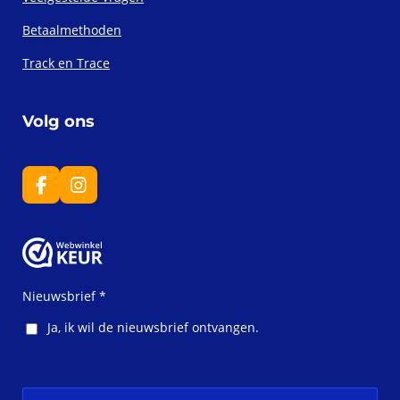
Betaalmethoden
Track en Trace
Volg ons
F
I
a
n
c
s
e
t
b
a
o
g
o
r
Nieuwsbrief *
k
a
m
Ja, ik wil de nieuwsbrief ontvangen.