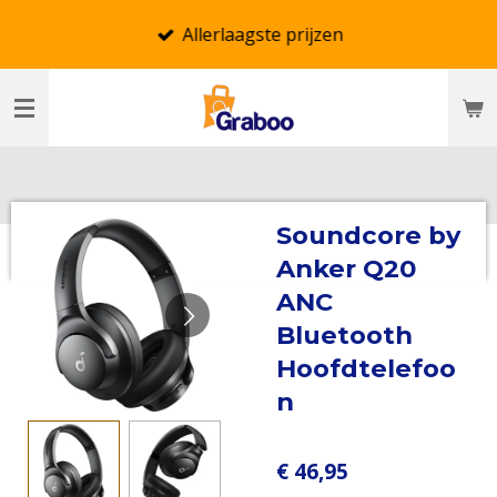
Ga
Allerlaagste prijzen
direct
naar
de
hoofdinhoud
Soundcore by
Anker Q20
ANC
Bluetooth
Hoofdtelefoo
n
€ 46,95