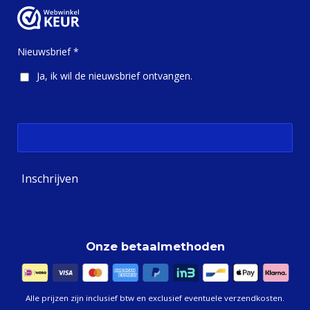
e
t
b
a
o
g
o
r
Nieuwsbrief *
k
a
m
Ja, ik wil de nieuwsbrief ontvangen.
Inschrijven
Onze betaalmethoden
Alle prijzen zijn inclusief btw en exclusief eventuele verzendkosten.