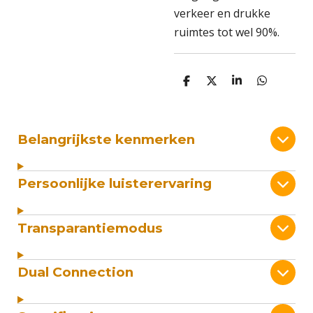
verkeer en drukke
ruimtes tot wel 90%.
D
D
S
D
e
e
h
e
l
e
a
l
e
l
r
e
n
e
n
Belangrijkste kenmerken
Persoonlijke luisterervaring
Transparantiemodus
Dual Connection