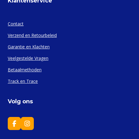
Klantenservice
Contact
Verzend en Retourbeleid
Garantie en Klachten
Veelgestelde Vragen
Betaalmethoden
Track en Trace
Volg ons
F
I
a
n
c
s