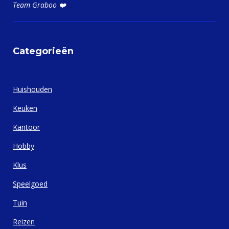
Team Graboo ❤️
Categorieën
Huishouden
Keuken
Kantoor
Hobby
Klus
Speelgoed
Tuin
Reizen