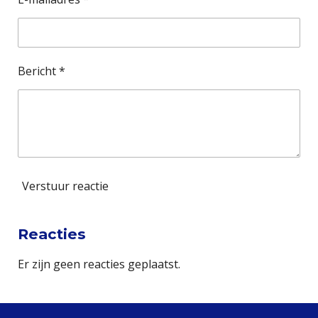
r
r
e
Bericht *
n
Verstuur reactie
Reacties
Er zijn geen reacties geplaatst.