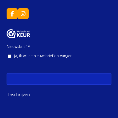
F
I
a
n
c
s
e
t
b
a
o
g
o
r
Nieuwsbrief *
k
a
m
Ja, ik wil de nieuwsbrief ontvangen.
Inschrijven