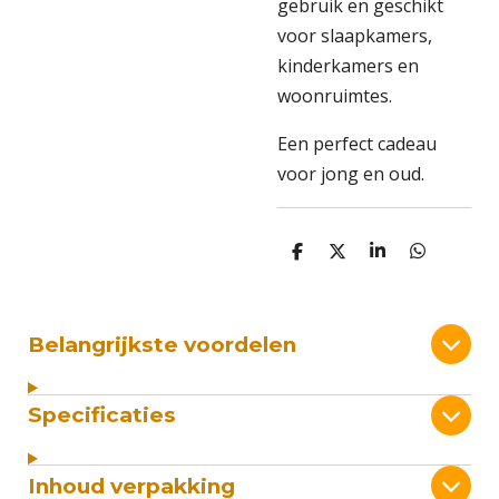
gebruik en geschikt
voor slaapkamers,
kinderkamers en
woonruimtes.
Een perfect cadeau
voor jong en oud.
D
D
S
D
e
e
h
e
l
e
a
l
e
l
r
e
n
e
n
Belangrijkste voordelen
Specificaties
Inhoud verpakking