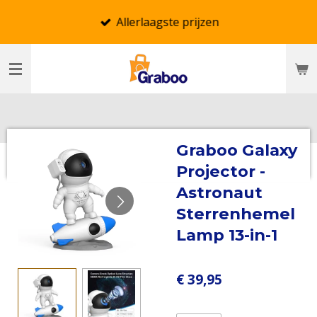
Ga
Allerlaagste prijzen
direct
naar
de
hoofdinhoud
Graboo Galaxy
Projector -
Astronaut
Sterrenhemel
Lamp 13-in-1
€ 39,95