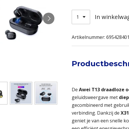
In winkelwa
Artikelnummer:
69542840
Productbeschr
De
Awei T13 draadloze o
geluidsweergave met
diep
gecombineerd met gebruik
verbinding. Dankzij de
X31
geniet je van een snelle k
een efficiënt energieverb