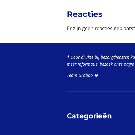
Reacties
Er zijn geen reacties geplaatst
*
Door drukte bij bezorgdiensten k
meer informatie, bezoek onze pagi
Team Graboo ❤️
Categorieën