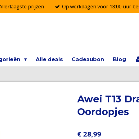
Allerlaagste prijzen
Op werkdagen voor 18:00 uur bes
gorieën
Alle deals
Cadeaubon
Blog
Awei T13 Dr
Oordopjes
€ 28,99