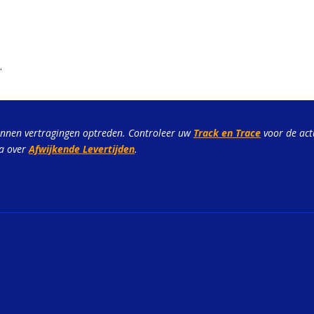
.
unnen vertragingen optreden. Controleer uw
Track en Trace
voor de act
na over
Afwijkende Levertijden
.