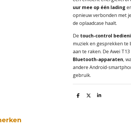
uur mee op één lading
en
opnieuw verbonden met je
de oplaadcase haalt.
De
touch-control bedien
muziek en gesprekken te 
aan te raken. De Awei T13
Bluetooth-apparaten
, w
andere Android-smartphone
gebruik.
D
D
S
e
e
h
l
e
a
e
l
r
n
e
merken