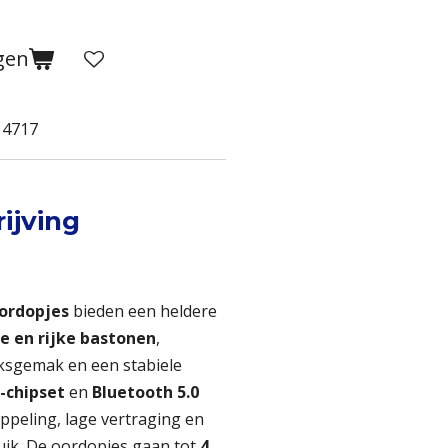
gen
14717
ijving
ordopjes
bieden een heldere
e en rijke bastonen
,
sgemak en een stabiele
-chipset
en
Bluetooth 5.0
oppeling, lage vertraging en
ruik. De oordopjes gaan tot
4