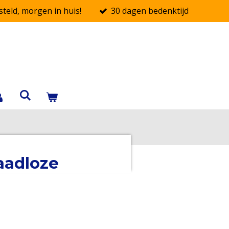
teld, morgen in huis!
30 dagen bedenktijd
aadloze