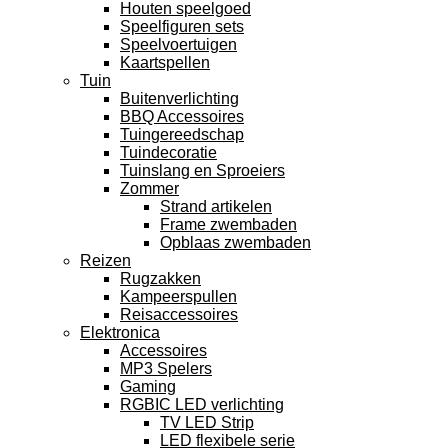
Houten speelgoed
Speelfiguren sets
Speelvoertuigen
Kaartspellen
Tuin
Buitenverlichting
BBQ Accessoires
Tuingereedschap
Tuindecoratie
Tuinslang en Sproeiers
Zommer
Strand artikelen
Frame zwembaden
Opblaas zwembaden
Reizen
Rugzakken
Kampeerspullen
Reisaccessoires
Elektronica
Accessoires
MP3 Spelers
Gaming
RGBIC LED verlichting
TV LED Strip
LED flexibele serie