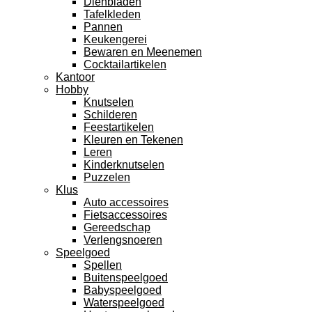
Dienbladen
Tafelkleden
Pannen
Keukengerei
Bewaren en Meenemen
Cocktailartikelen
Kantoor
Hobby
Knutselen
Schilderen
Feestartikelen
Kleuren en Tekenen
Leren
Kinderknutselen
Puzzelen
Klus
Auto accessoires
Fietsaccessoires
Gereedschap
Verlengsnoeren
Speelgoed
Spellen
Buitenspeelgoed
Babyspeelgoed
Waterspeelgoed