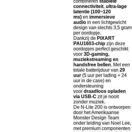
combineren
stabiele
connectiviteit
,
ultra-lage
latentie (100~120
ms)
en
immersieve
audio
in een lichtgewicht
design van slechts 3,5 gram
per oordopje.
Dankzij de
PIXART
PAU1603-chip
zijn deze
oordopjes perfect geschikt
voor
3D-gaming,
muziekstreaming en
handsfree bellen
. Met een
totale batterijduur van
29
uur
(5 uur per lading + 24
uur in de case) en
ondersteuning
voor
draadloos opladen
via USB-C
zit je nooit
zonder muziek.
De N-Lite 200 is ontworpen
door het Amerikaanse
Monster Design Team
onder leiding van Noel Lee,
met premium componenten