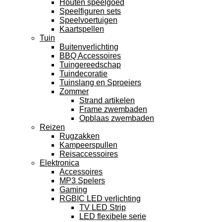
Houten speelgoed
Speelfiguren sets
Speelvoertuigen
Kaartspellen
Tuin
Buitenverlichting
BBQ Accessoires
Tuingereedschap
Tuindecoratie
Tuinslang en Sproeiers
Zommer
Strand artikelen
Frame zwembaden
Opblaas zwembaden
Reizen
Rugzakken
Kampeerspullen
Reisaccessoires
Elektronica
Accessoires
MP3 Spelers
Gaming
RGBIC LED verlichting
TV LED Strip
LED flexibele serie