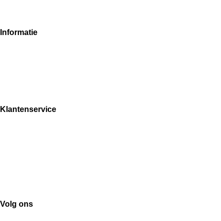
Informatie
Over ons
Algemene Voorwaarden
Privacybeleid
Cookies
Klantenservice
Contact
Verzend en Retourbeleid
Garantie en Klachten
Veelgestelde Vragen
Betaalmethoden
Track en Trace
Volg ons