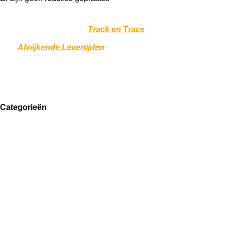
*
Door drukte bij bezorgdiensten kunnen vertragingen
optreden. Controleer uw
Track en Trace
voor de actuele status
van uw bestelling. Voor meer informatie, bezoek onze pagina
over
Afwijkende Levertijden
.
Team Graboo ❤️
Categorieën
Huishouden
Keuken
Kantoor
Hobby
Klus
Speelgoed
Tuin
Reizen
Elektronica
Gezondheid
Mode en Sport
Huisdieren