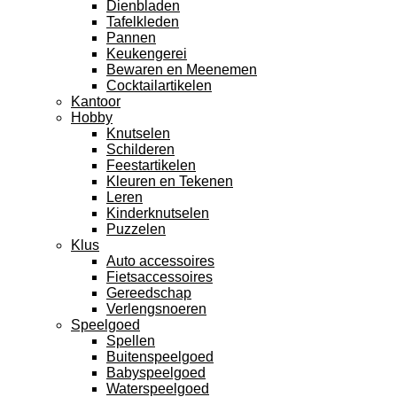
Dienbladen
Tafelkleden
Pannen
Keukengerei
Bewaren en Meenemen
Cocktailartikelen
Kantoor
Hobby
Knutselen
Schilderen
Feestartikelen
Kleuren en Tekenen
Leren
Kinderknutselen
Puzzelen
Klus
Auto accessoires
Fietsaccessoires
Gereedschap
Verlengsnoeren
Speelgoed
Spellen
Buitenspeelgoed
Babyspeelgoed
Waterspeelgoed