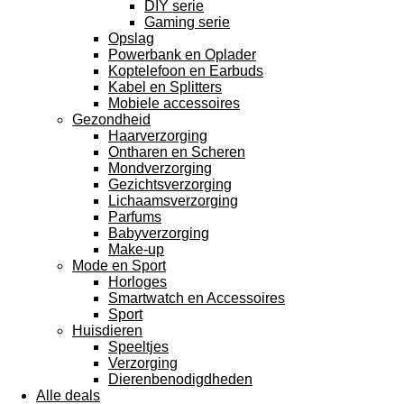
DIY serie
Gaming serie
Opslag
Powerbank en Oplader
Koptelefoon en Earbuds
Kabel en Splitters
Mobiele accessoires
Gezondheid
Haarverzorging
Ontharen en Scheren
Mondverzorging
Gezichtsverzorging
Lichaamsverzorging
Parfums
Babyverzorging
Make-up
Mode en Sport
Horloges
Smartwatch en Accessoires
Sport
Huisdieren
Speeltjes
Verzorging
Dierenbenodigdheden
Alle deals