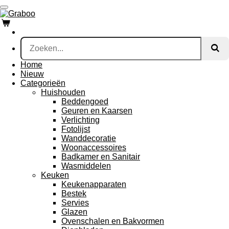
Ga
direct
naar
de
hoofdinhoud
Home
Nieuw
Categorieën
Huishouden
Beddengoed
Geuren en Kaarsen
Verlichting
Fotolijst
Wanddecoratie
Woonaccessoires
Badkamer en Sanitair
Wasmiddelen
Keuken
Keukenapparaten
Bestek
Servies
Glazen
Ovenschalen en Bakvormen