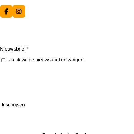
F
I
a
n
c
s
e
t
b
a
o
g
o
r
Nieuwsbrief *
k
a
m
Ja, ik wil de nieuwsbrief ontvangen.
Inschrijven