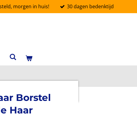
teld, morgen in huis!
30 dagen bedenktijd
ar Borstel
le Haar