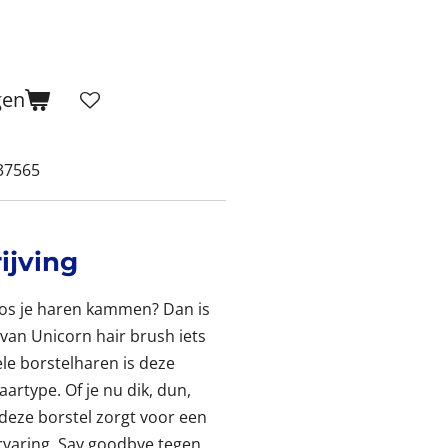
gen
37565
ijving
loos je haren kammen? Dan is
van Unicorn hair brush iets
ele borstelharen is deze
aartype. Of je nu dik, dun,
, deze borstel zorgt voor een
rvaring. Say goodbye tegen