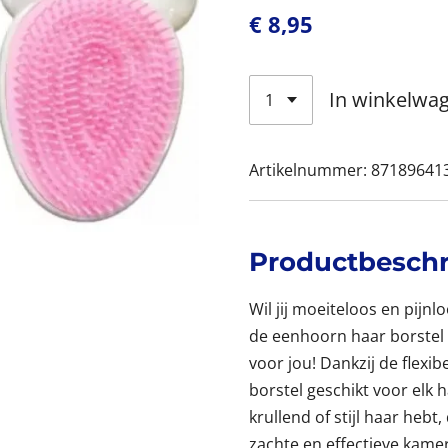
€ 8,95
In winkelwa
Artikelnummer:
87189641
Productbeschr
Wil jij moeiteloos en pijn
de eenhoorn haar borstel 
voor jou! Dankzij de flexib
borstel geschikt voor elk h
krullend of stijl haar hebt
zachte en effectieve kame