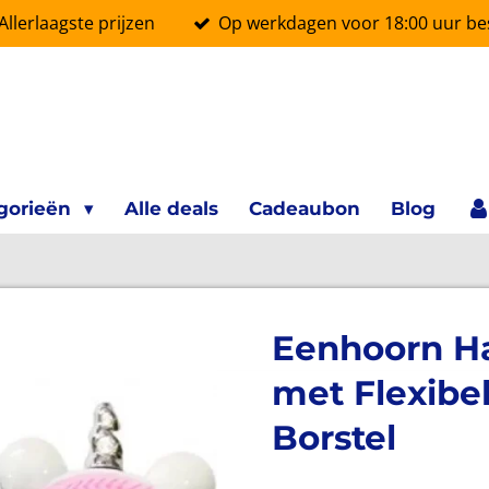
Allerlaagste prijzen
Op werkdagen voor 18:00 uur bes
gorieën
Alle deals
Cadeaubon
Blog
Eenhoorn Ha
met Flexibe
Borstel