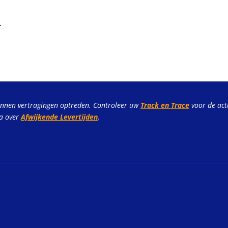
.
unnen vertragingen optreden. Controleer uw
Track en Trace
voor de act
na over
Afwijkende Levertijden
.