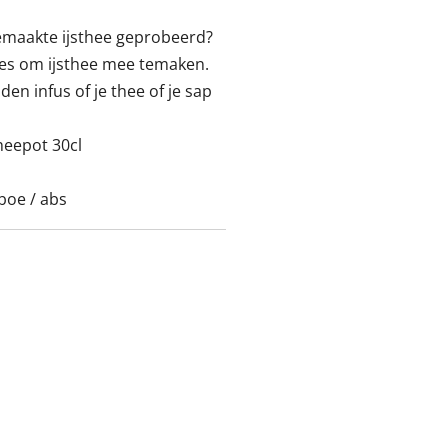
gemaakte ijsthee geprobeerd?
fles om ijsthee mee temaken.
den infus of je thee of je sap
eepot 30cl
mboe / abs