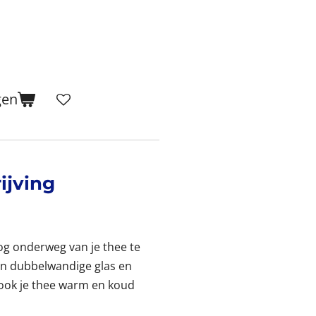
gen
ijving
og onderweg van je thee te
an dubbelwandige glas en
ook je thee warm en koud