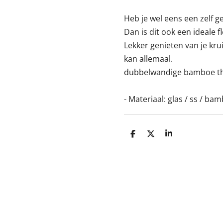
Heb je wel eens een zelf 
Dan is dit ook een ideale 
Lekker genieten van je krui
kan allemaal.
dubbelwandige bamboe th
- Materiaal: glas / ss / ba
D
D
S
e
e
h
l
e
a
e
l
r
n
e