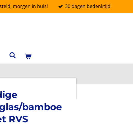
teld, morgen in huis!
30 dagen bedenktijd
ige
- glas/bamboe
et RVS