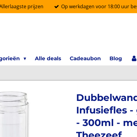
Allerlaagste prijzen
Op werkdagen voor 18:00 uur bes
gorieën
Alle deals
Cadeaubon
Blog
Dubbelwand
Infusiefles 
- 300ml - m
Theezeef