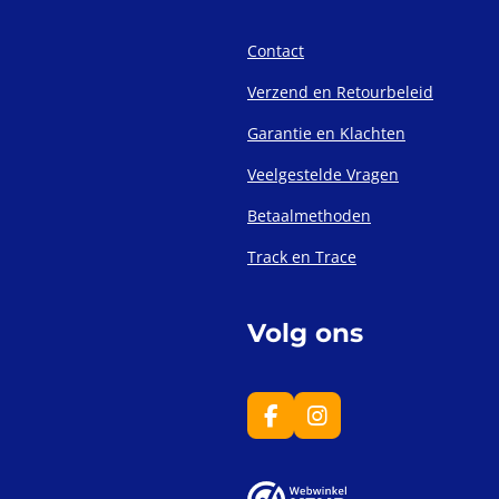
Contact
Verzend en Retourbeleid
Garantie en Klachten
Veelgestelde Vragen
Betaalmethoden
Track en Trace
Volg ons
F
I
a
n
c
s
e
t