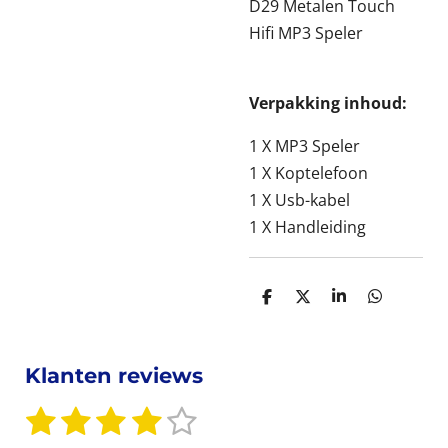
D29 Metalen Touch
Hifi MP3 Speler
Verpakking inhoud:
1 X MP3 Speler
1 X Koptelefoon
1 X Usb-kabel
1 X Handleiding
D
D
S
D
e
e
h
e
l
e
a
l
e
l
r
e
n
e
n
Klanten reviews
1
2
3
4
5
S
R
t
a