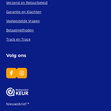
Verzend en Retourbeleid
Garantie en Klachten
Veelgestelde Vragen
Betaalmethoden
Track en Trace
Volg ons
F
I
a
n
c
s
e
t
b
a
o
g
o
r
Nieuwsbrief *
k
a