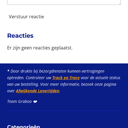
3
3
Verstuur reactie
3
3
s
Reacties
t
Er zijn geen reacties geplaatst.
e
r
r
e
*
Door drukte bij bezorgdiensten kunnen vertragingen
optreden. Controleer uw
Track en Trace
voor de actuele status
n
van uw bestelling. Voor meer informatie, bezoek onze pagina
over
Afwijkende Levertijden
.
Team Graboo ❤️
Categorieën