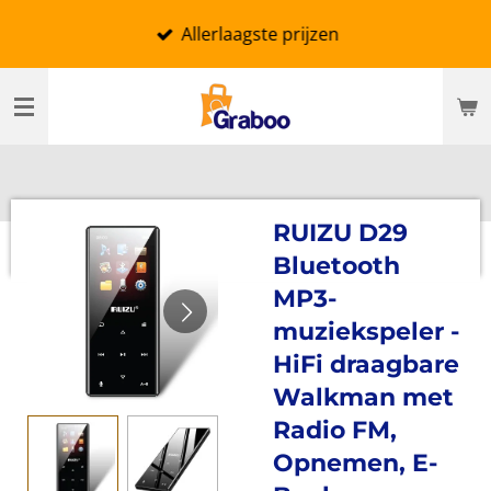
Ga
Allerlaagste prijzen
direct
naar
de
hoofdinhoud
RUIZU D29
Bluetooth
MP3-
muziekspeler -
HiFi draagbare
Walkman met
Radio FM,
Opnemen, E-