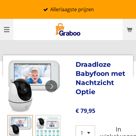
Ga
Allerlaagste prijzen
direct
naar
de
hoofdinhoud
Draadloze
Babyfoon met
Nachtzicht
Optie
€ 79,95
In