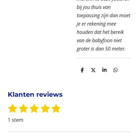
bij jou thuis van
toepassing zijn dan moet
je er rekening mee
houden dat het bereik
van de babyfoon niet
groter is dan 50 meter.
D
D
S
D
e
e
h
e
l
e
a
l
e
l
r
e
n
e
n
Klanten reviews
1
2
3
4
5
S
R
t
s
s
s
s
s
a
1 stem
e
t
t
t
t
t
t
m
i
m
e
e
e
e
e