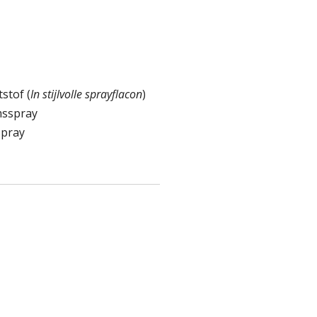
stof (
In stijlvolle sprayflacon
)
msspray
spray