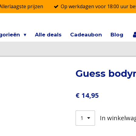
Allerlaagste prijzen
Op werkdagen voor 18:00 uur bes
gorieën
Alle deals
Cadeaubon
Blog
Guess bodym
€ 14,95
In winkelwa