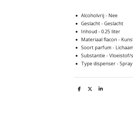
Alcoholvrij - Nee
Geslacht - Geslacht
Inhoud - 0.25 liter
Materiaal flacon - Kunst
Soort parfum - Lichaa
Substantie - Vloeistof/
Type dispenser - Spray
D
D
S
e
e
h
l
e
a
e
l
r
n
e