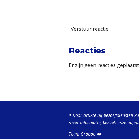
Verstuur reactie
Reacties
Er zijn geen reacties geplaatst
*
Door drukte bij bezorgdiensten k
meer informatie, bezoek onze pagi
Team Graboo ❤️