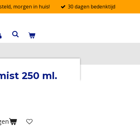
teld, morgen in huis!
30 dagen bedenktijd
ist 250 ml.
gen