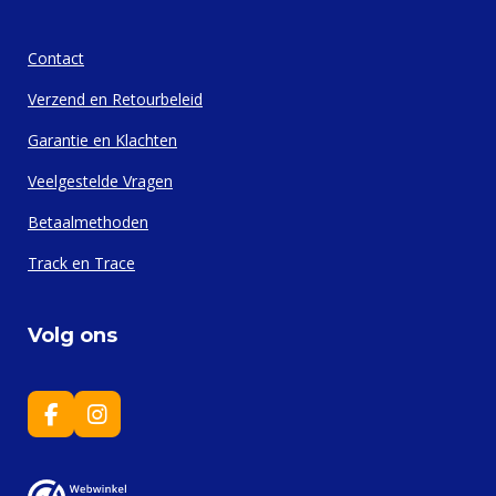
Contact
Verzend en Retourbeleid
Garantie en Klachten
Veelgestelde Vragen
Betaalmethoden
Track en Trace
Volg ons
F
I
a
n
c
s
e
t