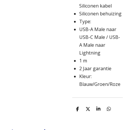
Siliconen kabel
Siliconen behuizing
Type:
USB-A Male naar
USB-C Male / USB-
A Male naar
Lightning
1 m
2 Jaar garantie
Kleur:
Blauw/Groen/Roze
D
D
S
D
e
e
h
e
l
e
a
l
e
l
r
e
n
e
n