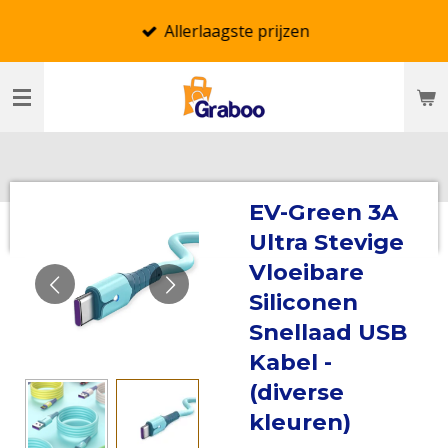
Ga
Allerlaagste prijzen
direct
naar
de
hoofdinhoud
EV-Green 3A
Ultra Stevige
Vloeibare
Siliconen
Snellaad USB
Kabel -
(diverse
kleuren)