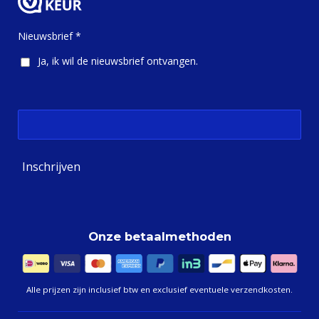
b
a
o
g
o
r
Nieuwsbrief *
k
a
m
Ja, ik wil de nieuwsbrief ontvangen.
Inschrijven
Onze betaalmethoden
Alle prijzen zijn inclusief btw en exclusief eventuele verzendkosten.