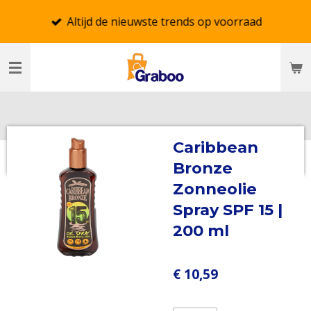
Ga
Altijd de nieuwste trends op voorraad
direct
naar
de
hoofdinhoud
Caribbean
Bronze
Zonneolie
Spray SPF 15 |
200 ml
€ 10,59