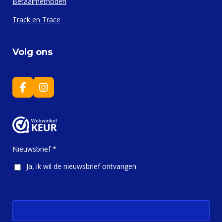
Betaalmethoden
Track en Trace
Volg ons
F
I
a
n
c
s
e
t
b
a
o
g
o
r
Nieuwsbrief *
k
a
m
Ja, ik wil de nieuwsbrief ontvangen.