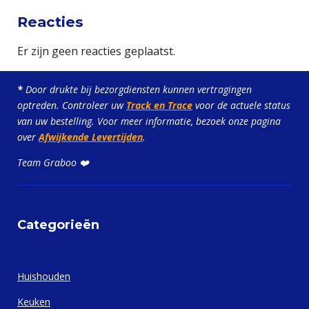
s
Reacties
t
Er zijn geen reacties geplaatst.
e
r
r
*
Door drukte bij bezorgdiensten kunnen vertragingen
optreden. Controleer uw
Track en Trace
voor de actuele status
e
van uw bestelling. Voor meer informatie, bezoek onze pagina
n
over
Afwijkende Levertijden
.
Team Graboo ❤️
Categorieën
Huishouden
Keuken