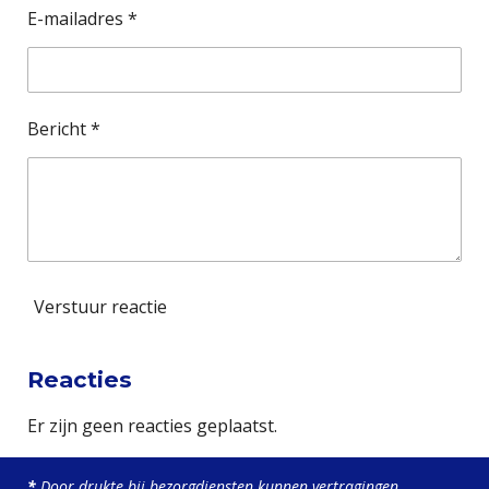
e
E-mailadres *
r
r
e
Bericht *
n
Verstuur reactie
Reacties
Er zijn geen reacties geplaatst.
*
Door drukte bij bezorgdiensten kunnen vertragingen