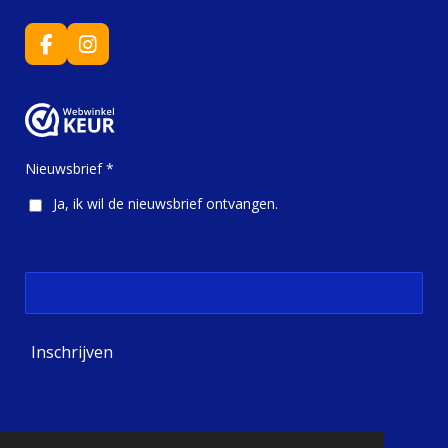
F
I
a
n
c
s
e
t
b
a
o
g
o
r
Nieuwsbrief *
k
a
m
Ja, ik wil de nieuwsbrief ontvangen.
Inschrijven